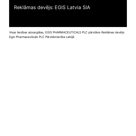
Reklāmas devējs:
EGIS Latvia SIA
Visas tiesības aizsargātas, EGIS PHARMACEUTICALS PLC pārstāvis Reklāmas devējs:
Egis Pharmaceuticals PLC Pārstāvniecība Latvijā