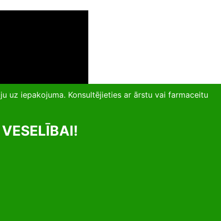
ju uz iepakojuma. Konsultējieties ar ārstu vai farmaceitu
VESELĪBAI!