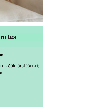
ēnītes
na:
un čūlu ārstēšanai;
ās;