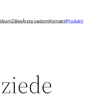
utājumi
Zāles
Ārsta padomi
Kontakti
Produkti
 ziede