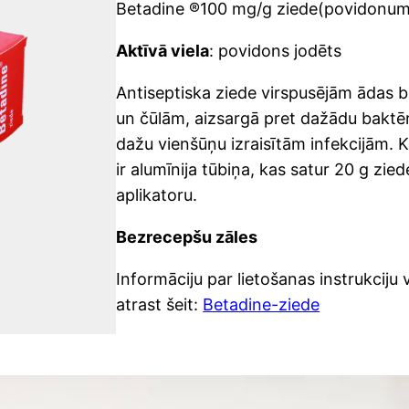
Betadine ®100 mg/g ziede(povidonum 
Aktīvā viela
: povidons jodēts
Antiseptiska ziede virspusējām ādas
un čūlām, aizsargā pret dažādu baktēri
dažu vienšūņu izraisītām infekcijām. 
ir alumīnija tūbiņa, kas satur 20 g zie
aplikatoru.
Bezrecepšu zāles
Informāciju par lietošanas instrukciju 
atrast šeit:
Betadine-ziede