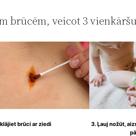
ām brūcēm, veicot 3 vienkāršu
klājiet brūci ar ziedi
3. Ļauj nožūt, aiz
pā