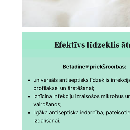
Efektīvs līdzeklis āt
Betadine® priekšrocības:
universāls antiseptisks līdzeklis infekci
profilaksei un ārstēšanai;
iznīcina infekciju izraisošos mikrobus u
vairošanos;
ilgāka antiseptiska iedarbība, pateicotie
izdalīšanai.