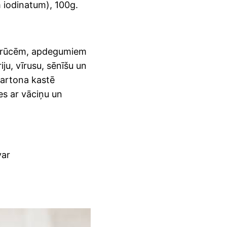
iodinatum), 100g.
 brūcēm, apdegumiem
ju, vīrusu, sēnīšu un
Kartona kastē
des ar vāciņu un
var