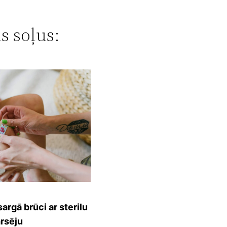
s soļus:
sargā brūci ar sterilu
rsēju