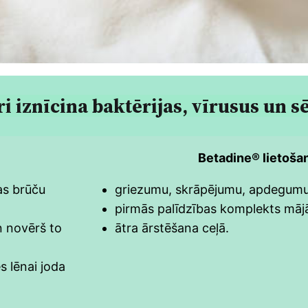
ri iznīcina baktērijas, vīrusus un s
Betadine® lietoša
jas brūču
griezumu, skrāpējumu, apdegumu 
pirmās palīdzības komplekts māj
n novērš to
ātra ārstēšana ceļā.
s lēnai joda